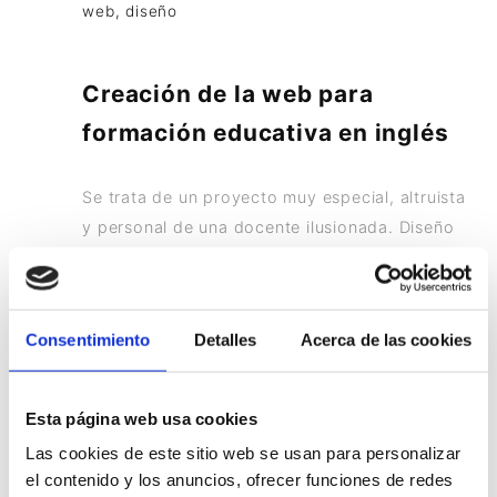
web, diseño
Creación de la web para
formación educativa en inglés
Se trata de un proyecto muy especial, altruista
y personal de una docente ilusionada. Diseño
en gestor de contenidos (wordpress) y
tratamiento de imágenes y dibujos
vectorizados. Se ha creado una web actual,
Consentimiento
Detalles
Acerca de las cookies
práctica e intuitiva donde padres e hijos
pueden acceder a una serie de actividades y
ejercicios para mejorar el idioma del inglés.
Esta página web usa cookies
Las cookies de este sitio web se usan para personalizar
www.wearedolphins.es
el contenido y los anuncios, ofrecer funciones de redes