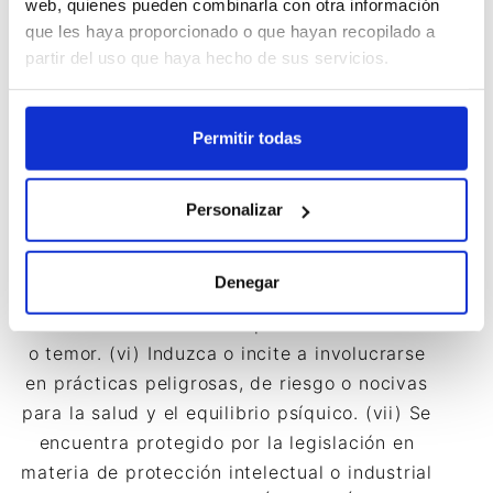
web, quienes pueden combinarla con otra información
promueva actuaciones, actitudes o
que les haya proporcionado o que hayan recopilado a
pensamientos discriminatorios por razón de
partir del uso que haya hecho de sus servicios.
sexo, raza, religión, creencias, edad o
condición. (iv) Incorpore, ponga a disposición
Permitir todas
o permita acceder a productos, elementos,
mensajes y/o servicios delictivos, violentos,
ofensivos, nocivos, degradantes o, en
Personalizar
general, contrarios a la ley, a la moral y a las
buenas costumbres generalmente aceptadas
Denegar
o al orden público. (v) Induzca o pueda
inducir a un estado inaceptable de ansiedad
o temor. (vi) Induzca o incite a involucrarse
en prácticas peligrosas, de riesgo o nocivas
para la salud y el equilibrio psíquico. (vii) Se
encuentra protegido por la legislación en
materia de protección intelectual o industrial