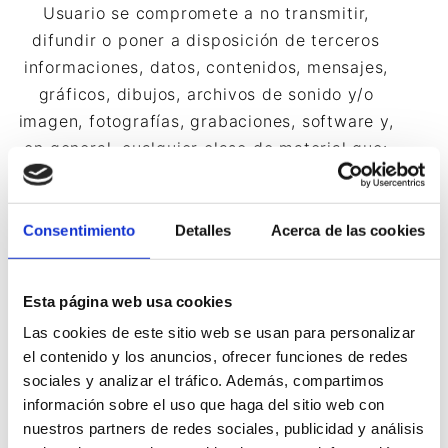
Usuario se compromete a no transmitir,
difundir o poner a disposición de terceros
informaciones, datos, contenidos, mensajes,
gráficos, dibujos, archivos de sonido y/o
imagen, fotografías, grabaciones, software y,
en general, cualquier clase de material que:
(i) De cualquier forma sea contrario,
menosprecie o atente contra los derechos
fundamentales y las libertades públicas
Consentimiento
Detalles
Acerca de las cookies
reconocidas constitucionalmente, en los
Tratados Internacionales y en el resto de la
Esta página web usa cookies
legislación vigente. (ii) Induzca, incite o
Las cookies de este sitio web se usan para personalizar
promueva actuaciones delictivas,
el contenido y los anuncios, ofrecer funciones de redes
denigratorias, difamatorias, violentas o, en
sociales y analizar el tráfico. Además, compartimos
general, contrarias a la ley, a la moral, a las
información sobre el uso que haga del sitio web con
buenas costumbres generalmente aceptadas
nuestros partners de redes sociales, publicidad y análisis
o al orden público. (iii) Induzca, incite o