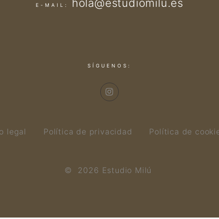
hola@estudiomilu.es
E-MAIL:
SÍGUENOS:
o legal
Política de privacidad
Política de cooki
©
2026
Estudio Milú