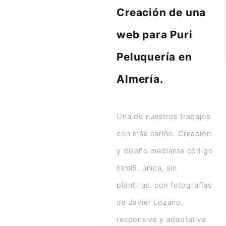
Creación de una
web para Puri
Peluquería en
Almería.
Una de nuestros trabajos
con más cariño. Creación
y diseño mediante código
html5, única, sin
plantillas, con fotografías
de Javier Lozano,
responsive y adaptativa