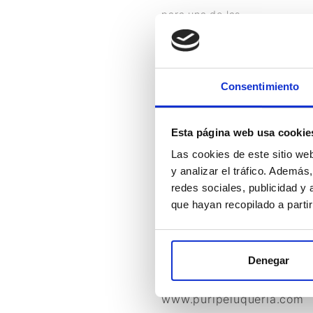
para una de las
peluquerías más queridas
y profesionales de
Almería.
Consentimiento
Se trata de una web
Esta página web usa cookie
sencilla y accesible a
Las cookies de este sitio we
toda la información. Crear
y analizar el tráfico. Ademá
código directamente
redes sociales, publicidad y
proporciona exclusividad,
que hayan recopilado a parti
total dominio del diseño y
seguridad informática.
Denegar
www.puripeluqueria.com